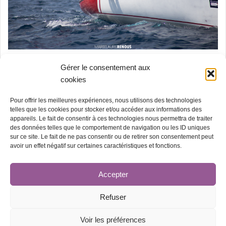
Gérer le consentement aux
26 décembre 2019
Non classé
cookies
Championnat du monde de Tempest
Pour offrir les meilleures expériences, nous utilisons des technologies
telles que les cookies pour stocker et/ou accéder aux informations des
Saint-Raphaël – 30.08.2017
appareils. Le fait de consentir à ces technologies nous permettra de traiter
des données telles que le comportement de navigation ou les ID uniques
sur ce site. Le fait de ne pas consentir ou de retirer son consentement peut
avoir un effet négatif sur certaines caractéristiques et fonctions.
Accepter
Mentions Légales
Conditions Générales de ventes
Refuser
Voir les préférences